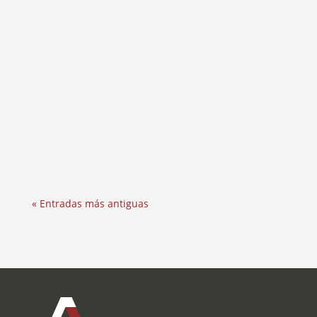
Cada día, miles de conductores se ven
envueltos en accidentes de tráfico en Bizkaia.
Con la densa red de túneles de...
« Entradas más antiguas