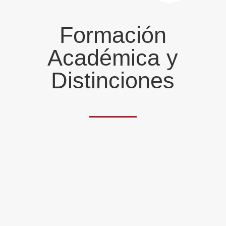
Formación
Académica y
Distinciones
Licenciado en
Derecho
por la
Universidad de Deusto.
Máster en
Abogacía y Práctica Jurídica
por la Universidad de Deusto.
Experto en
Responsabilidad Civil y