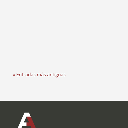
Cada día, miles de conductores se ven
envueltos en accidentes de tráfico en Bizkaia.
Con la densa red de túneles de...
« Entradas más antiguas