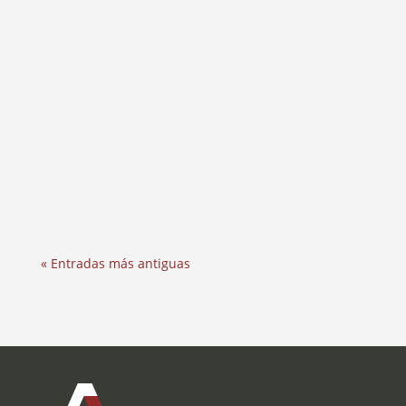
El acoso callejero es una forma de violencia de
género profundamente arraigada en el día a
día de muchas mujeres en...
« Entradas más antiguas